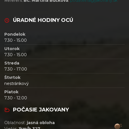
Referent
Bc. Martina Bučková
:
podatelna@jakovany.sk
ÚRADNÉ HODINY OCÚ
Pondelok
7.30 - 15.00
Utorok
7.30 - 15.00
Streda
7.30 - 17.00
Štvrtok
nestránkový
Piatok
7.30 - 12.00
POČASIE JAKOVANY
Oblačnosť:
jasná obloha
Vietor:
1km/h 327