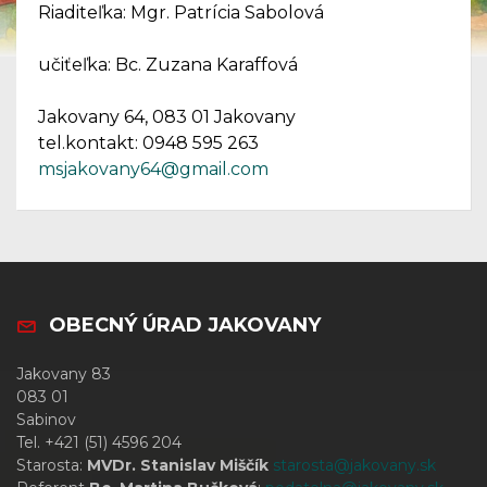
Riaditeľka: Mgr. Patrícia Sabolová
učiťeľka: Bc. Zuzana Karaffová
Jakovany 64, 083 01 Jakovany
tel.kontakt: 0948 595 263
msjakovany64@gmail.com
OBECNÝ ÚRAD JAKOVANY
Jakovany 83
083 01
Sabinov
Tel. +421 (51) 4596 204
Starosta:
MVDr. Stanislav Miščík
starosta@jakovany.sk