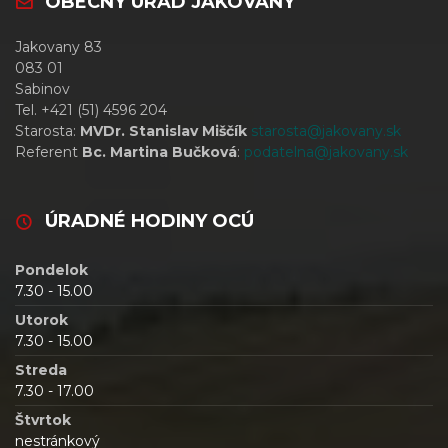
OBECNÝ ÚRAD JAKOVANY
Jakovany 83
083 01
Sabinov
Tel. +421 (51) 4596 204
Starosta:
MVDr. Stanislav Miščík
starosta@jakovany.sk
Referent
Bc. Martina Bučková
:
podatelna@jakovany.sk
ÚRADNÉ HODINY OCÚ
Pondelok
7.30 - 15.00
Utorok
7.30 - 15.00
Streda
7.30 - 17.00
Štvrtok
nestránkový