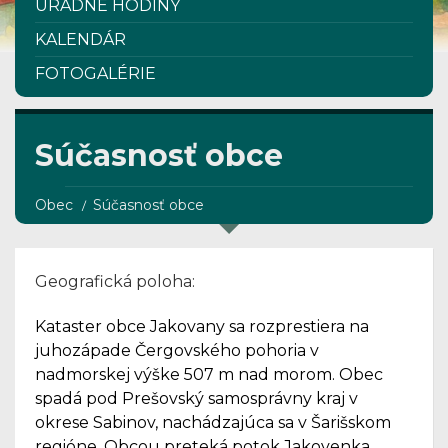
ÚRADNÉ HODINY
KALENDÁR
FOTOGALÉRIE
Súčasnosť obce
Obec
Súčasnosť obce
Geografická poloha:
Kataster obce Jakovany sa rozprestiera na
juhozápade Čergovského pohoria v
nadmorskej výške 507 m nad morom. Obec
spadá pod Prešovský samosprávny kraj v
okrese Sabinov, nachádzajúca sa v Šarišskom
regióne. Obcou preteká potok Jakovenka.