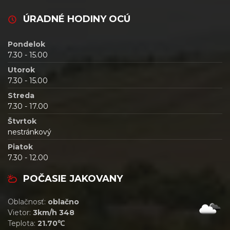
ÚRADNÉ HODINY OCÚ
Pondelok
7.30 - 15.00
Utorok
7.30 - 15.00
Streda
7.30 - 17.00
Štvrtok
nestránkový
Piatok
7.30 - 12.00
POČASIE JAKOVANY
Oblačnosť:
oblačno
Vietor:
3km/h 348
Teplota:
21.70℃