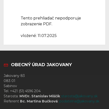
Tento prehliadač nepodporuje
zobrazenie PDF.
vložené: 11.07.2025
OBECNÝ ÚRAD JAKOVANY
Jakovany 83
083 01
Sabinov
Tel. +421 (51) 4596 204
Starosta:
MVDr. Stanislav Miščík
starosta@jakovany.sk
Referent
Bc. Martina Bučková
:
podatelna@jakovany.sk